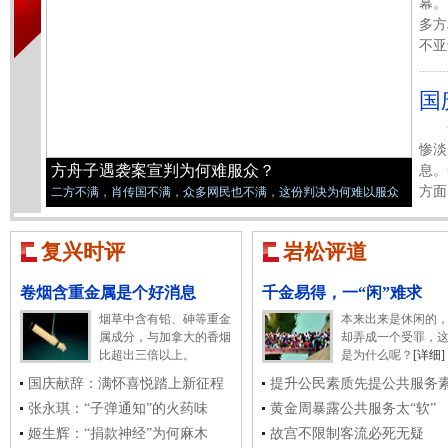
幕。
多方
不亚
国
惨淡
方舟子遇袭案宣判为何难服众？
息。
方面
二方不满，肖传国不满，众多网民也不满，这份判决为何难以服众
复兴时评
岩松评道
卷烟含重金属是个好消息
千金易得，一“闲”难求
烟草中含有铅、砷等重金
本来出来是休闲的
属成分，与加拿大的香烟
却弄成一个受罪，
比超出三倍以上。
是为什么呢？
[详细]
国庆献辞：满怀喜悦踏上新征程
提升公民素质先提公共服务
张永琪：“子弹通知”的火药味
黄金周暴露公共服务太“软”
姬生辉：“捐款神经”为何麻木
故宫不限制客流必死无疑