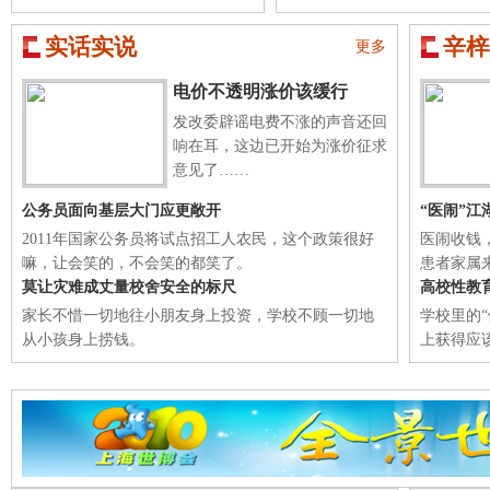
实话实说
辛梓
更多
电价不透明涨价该缓行
发改委辟谣电费不涨的声音还回
响在耳，这边已开始为涨价征求
意见了……
公务员面向基层大门应更敞开
“医闹”江
2011年国家公务员将试点招工人农民，这个政策很好
医闹收钱
嘛，让会笑的，不会笑的都笑了。
患者家属
莫让灾难成丈量校舍安全的标尺
高校性教
家长不惜一切地往小朋友身上投资，学校不顾一切地
学校里的
从小孩身上捞钱。
上获得应