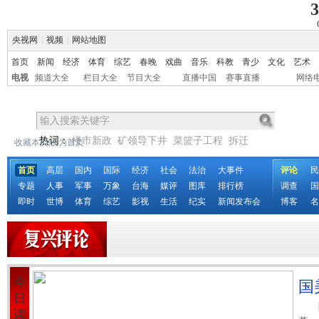
3
央视网
|
视频
|
网站地图
首页
新闻
经济
体育
综艺
春晚
戏曲
音乐
科教
青少
文化
艺术
电视
频道大全
栏目大全
节目大全
直播中国
赛事直播
网络
热词：
楼市新政
矿领导下井
菜篮子工程
拆迁
收藏本页
|
设为首页
首页
高层
国内
国际
经济
社会
法治
大事件
评论
民
专题
人事
军事
万象
台海
媒评
图库
排行榜
调查
国
即时
世博
体育
综艺
影视
生活
纪实
新闻发布会
博客
名
今
国
日
谭