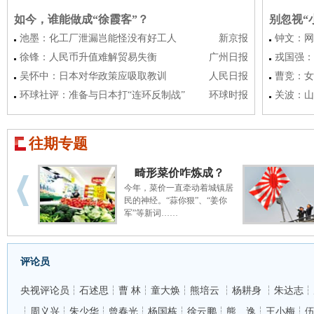
如今，谁能做成“徐霞客”？
别忽视“
池墨：化工厂泄漏岂能怪没有好工人
新京报
钟文：网
徐锋：人民币升值难解贸易失衡
广州日报
戎国强：
吴怀中：日本对华政策应吸取教训
人民日报
曹竞：女
环球社评：准备与日本打“连环反制战”
环球时报
关波：山
往期专题
畸形菜价咋炼成？
今年，菜价一直牵动着城镇居
民的神经。“蒜你狠”、“姜你
军”等新词……
评论员
央视评论员
┆
石述思
┆
曹 林
┆
童大焕
┆
熊培云
┆
杨耕身
┆
朱达志
┆
┆
周义兴
┆
朱少华
┆
曾春光
┆
杨国栋
┆
徐云鹏
┆
熊 逸
┆
王小梅
┆