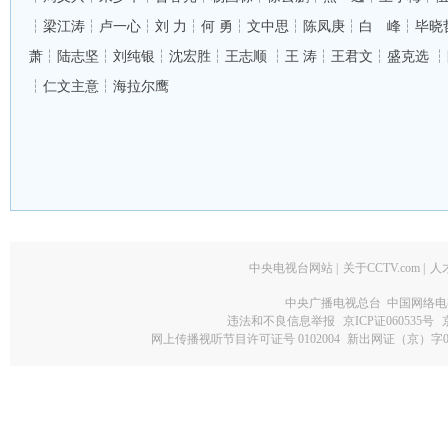
┆
梁江涛
┆
卢一心
┆
刘 力
┆
何 勇
┆
文中思
┆
陈凤庚
┆
白 峰
┆
毕晓
萧
┆
陆志坚
┆
刘纯银
┆
沈宏胜
┆
王志顺
┆
王 涛
┆
王君文
┆
盛克选
┆
┆
仁文主意
┆
海拉尔鹰
中央电视台网站
|
关于CCTV.com
|
人
中央广播电视总台 中国网络电
违法和不良信息举报
京ICP证060535号
网上传播视听节目许可证号 0102004
新出网证（京）字0