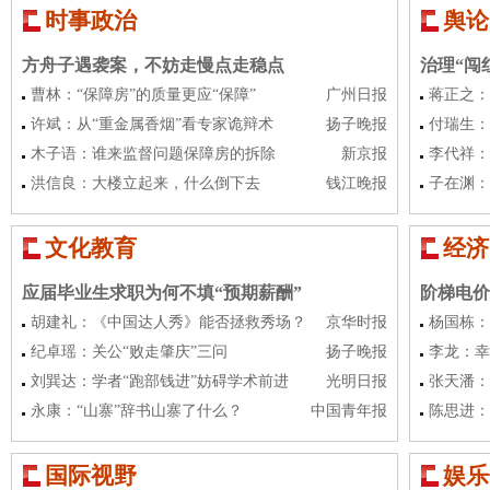
时事政治
舆论
方舟子遇袭案，不妨走慢点走稳点
治理“闯
曹林：“保障房”的质量更应“保障”
广州日报
蒋正之：
许斌：从“重金属香烟”看专家诡辩术
扬子晚报
付瑞生：
木子语：谁来监督问题保障房的拆除
新京报
李代祥：
洪信良：大楼立起来，什么倒下去
钱江晚报
子在渊：
文化教育
经济
应届毕业生求职为何不填“预期薪酬”
阶梯电价
胡建礼：《中国达人秀》能否拯救秀场？
京华时报
杨国栋：
纪卓瑶：关公“败走肇庆”三问
扬子晚报
李龙：幸
刘巽达：学者“跑部钱进”妨碍学术前进
光明日报
张天潘：
永康：“山寨”辞书山寨了什么？
中国青年报
陈思进：
国际视野
娱乐