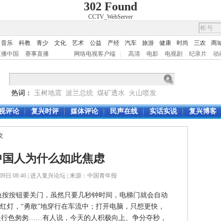
302 Found
CCTV_WebServer
音乐
科教
青少
文化
艺术
公益
产经
汽车
旅游
健康
时尚
三农
商
直播中国
赛事直播
网络电视客户端
|
高清
电影
电视剧
纪录片
动
热词：
玉树地震
波兰总统
煤矿透水
火山喷发
视评论
复兴时评
媒体评论
民声在线
实话实说
复兴博客
文
中国人为什么如此焦虑
日 08:46 |
进入复兴论坛
| 来源：中国青年报
按按钮要关门，虽然只要几秒钟时间，电梯门就会自动
抢红灯，“勇敢”地穿行在车流中；打开电脑，只想更快，
是行色匆匆……有人说，今天的人积极向上、争分夺秒，