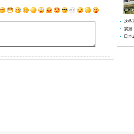
这些
震撼
日本