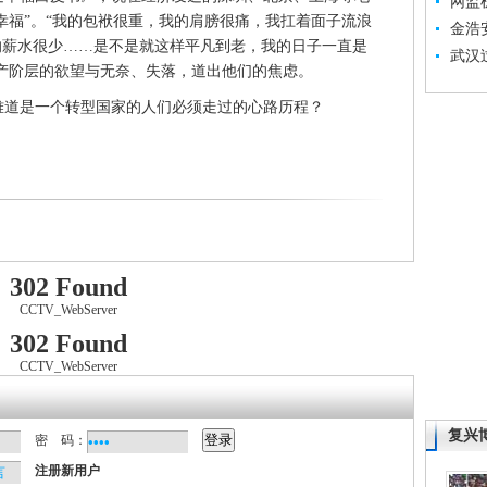
网监
幸福”。“我的包袱很重，我的肩膀很痛，我扛着面子流浪
金浩
的薪水很少……是不是就这样平凡到老，我的日子一直是
武汉
产阶层的欲望与无奈、失落，道出他们的焦虑。
道是一个转型国家的人们必须走过的心路历程？
302 Found
CCTV_WebServer
302 Found
CCTV_WebServer
复兴
密 码：
注册新用户