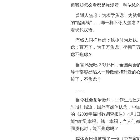
但我却怎么看都是弥漫着一种浓浓
普通人焦虑：为求学焦虑，为就业
的“起跑线”……哪一样不令人焦虑？
着现代汉语。
有钱人同样焦虑：钱少时为差钱、
虑；百万了，为千万焦虑；坐拥千
虑不焦虑？
当官风光吧？3月6日，全国两会
导干部容易陷入一种政绩和升迁的
拔了，不焦虑？
……
当今社会竞争激烈，工作生活压力
时报》报道，国外有媒体认为，中国
的《2009幸福指数调查报告》4月
能“赚”到幸福。钱＝幸福，当人们
同质化时，能不焦虑吗？
媒体近日也披露了一份《中产家庭