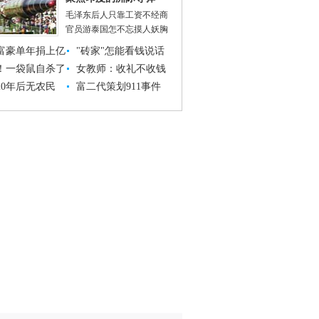
毛泽东后人只靠工资不经商
官员游泰国怎不忘摸人妖胸
富豪单年捐上亿
"砖家"怎能看钱说话
！一袋鼠自杀了
女教师：收礼不收钱
20年后无农民
富二代策划911事件