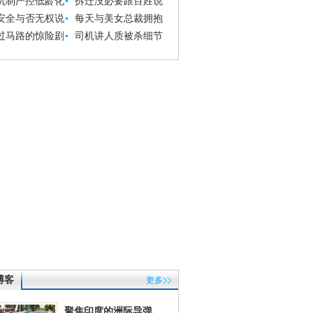
机制严控低龄化
拆迁没必要跟百姓说
安全与否无权说
每天与美女总裁拥抱
过马路的惊险剧
司机讲人质被杀细节
博客
更多
聚焦印度的洲际导弹