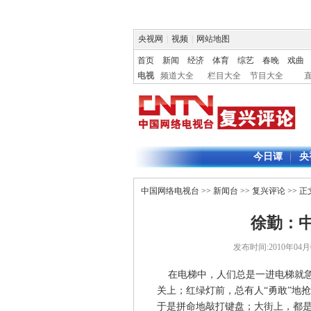
央视网
|
视频
|
网站地图
首页
新闻
经济
体育
综艺
春晚
戏曲
电视
频道大全
栏目大全
节目大全
今日谭
央
中国网络电视台
>>
新闻台
>>
复兴评论
>> 正
徐勤：
发布时间:2010年04月09
在电梯中，人们总是一进电梯就急
关上；红绿灯前，总有人“勇敢”地
于是拼命地敲打键盘；大街上，都