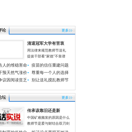
评论
更多
清退冠军大学有苦衷
用法律来规范教师节送礼
提拔干部看“家德”不靠谱
告人的维稳害命
疫苗的信任重建问题
干预天然气涨价
尊重每一个人的选择
争议因阅读贫乏
别让送礼搅乱教师节
论坛
更多
传承该靠旧还是新
中国矿难频发的原因是什么
教师节是爱与财结合双刃剑