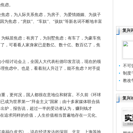
的焦虑。
焦虑，为人际关系焦虑，为房子、为爱情婚姻、为孩子
因为焦虑，“房奴”、“车奴”、“孩奴”等新名词不断地丰富
复兴
为蜗居焦虑；有房了，为别墅焦虑；有车了，为豪车焦
万了，可看看人家身家已是数亿、数十亿、数百亿了，焦
的小组讨论会上，全国人大代表杜德印发言说，现在的领
不可
心理焦虑中。也是，看着别人升迁了，能不焦虑？对手提
制度
教改
重，更何况，国人都很在意地位和财富。不久前《环球
复兴
已成为世界第一“拜金主义”国家；由十多家媒体联合搞
1日出炉，报告说，超过一半的受访者认为，赚到钱才
都在追求同样的价值，人生价值相当普遍地存在一元化、
幸福白皮书》，说在经济发达的深圳、北京、上海等地