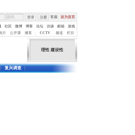
客服
设为首页
登录
注册
城
社区
微博
博客
论坛
访谈
邮箱
游戏
画片
公开课
播客
|
CCTV
频道
栏目
理性 建设性
复兴调查