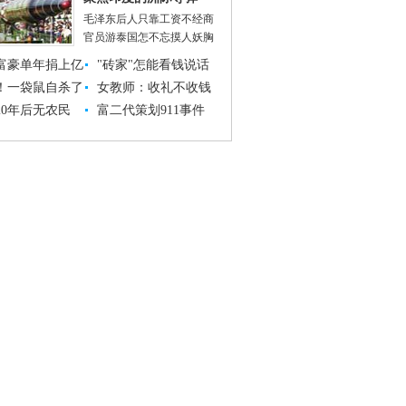
毛泽东后人只靠工资不经商
官员游泰国怎不忘摸人妖胸
富豪单年捐上亿
"砖家"怎能看钱说话
！一袋鼠自杀了
女教师：收礼不收钱
20年后无农民
富二代策划911事件