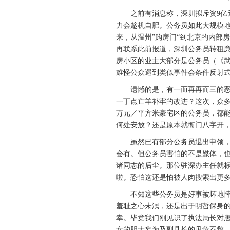
之前有消息称，深圳拟斥资9亿元
力会趁机自肥。公务员如此大规模地
来，从温州”购房门“到北京的内部
再联系此前报道，深圳公务员转租廉租
房小区的业主大部分是公务员（《武
难怪公众遇到类似事件会条件反射
遗憾的是，有一而再再而三的恶例
一丁点亡羊补牢的改进？这次，众多
万元／平方米豪宅区的公务员，都能
何处安放？还是原本就衙门八字开
虽然已有部分公务员退出申领，但
会有。但公务员害怕的不是媒体，
诸同志的后尘。那位驻深办主任就
啦。恐怕这还是怕被人肉搜索出更
不知这些公务员是好事被坏地悻然
羞耻之心未泯，还是出于明哲保身
幸。毕竟我们刚见识了执法局长对
女的胆大妄为及副县长的见危不救