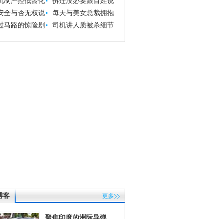
机制严控低龄化
拆迁没必要跟百姓说
安全与否无权说
每天与美女总裁拥抱
过马路的惊险剧
司机讲人质被杀细节
博客
更多
聚焦印度的洲际导弹