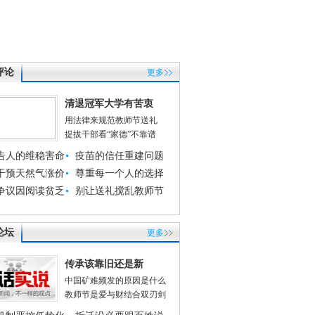
评论
更多
清退冠军大学有苦衷
用法律来规范教师节送礼
提拔干部看“家德”不靠谱
告人的维稳害命
疫苗的信任重建问题
干预天然气涨价
尊重每一个人的选择
争议因阅读贫乏
别让送礼搅乱教师节
论坛
更多
传承该靠旧还是新
中国矿难频发的原因是什么
教师节是爱与财结合双刃剑