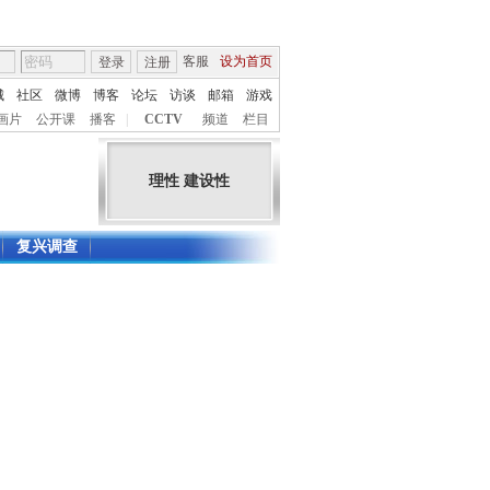
客服
设为首页
登录
注册
城
社区
微博
博客
论坛
访谈
邮箱
游戏
画片
公开课
播客
|
CCTV
频道
栏目
理性 建设性
复兴调查