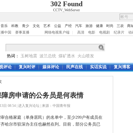
302 Found
CCTV_WebServer
音乐
科教
青少
文化
艺术
公益
产经
汽车
旅游
健康
时尚
三农
商
直播中国
赛事直播
网络电视客户端
|
高清
电影
电视剧
纪录片
动
热词：
玉树地震
波兰总统
煤矿透水
火山喷发
视评论
复兴时评
媒体评论
民声在线
实话实说
复兴博客
文
保障房申请的公务员是何表情
日 08:54 |
进入复兴论坛
| 来源：中国青年报
合格家庭（单身居民）的名单中，至少299户有成员在
齐齐哈尔市驻深办主任也赫然在列。目前，部分公务员已
）