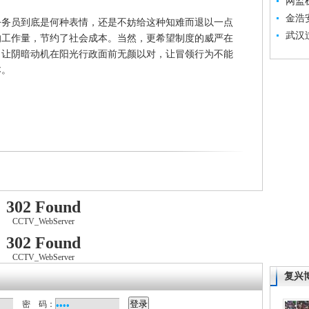
网监
金浩
员到底是何种表情，还是不妨给这种知难而退以一点
武汉
的工作量，节约了社会成本。当然，更希望制度的威严在
，让阴暗动机在阳光行政面前无颜以对，让冒领行为不能
本。
302 Found
CCTV_WebServer
302 Found
CCTV_WebServer
复兴
密 码：