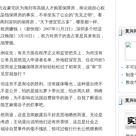
在豪宅区为海归等高级人才购置保障房，舆论就担心权
染指保障房的事实，不幸坐实了公众的”先见之明“。看
房再到深圳的保障房，“天下便宜官占多”，哪里都一样。
房赚钱（《新快报》2007年11月2日）,深圳多个经适
复兴
汉晚报》3月10日），权力对房子的贪占算是其来有自，
式地警惕。
在先，有关方面在程序正义和监管把关上，为何没有
公务员居然混入申请者名单，外地驻深官员、住在均价5
堂而皇之觊觎保障房并轻轻松松过了初审关，这“审”字
不可
，见官就放行？
制度
教改
这并不是舆论的胜利。没有媒体曝光，这种退出绝不
也不是公开，怕的是拔出萝卜带出泥，怕步周久耕、韩峰
标榜称，为不影响在法国自费留学的孩子，自我了断退出
复兴
多陈芝麻瘪谷子的烂事吧。
而退，还是丑闻败露后不好意思地哂然而退。无论是
的考虑，主动退出说明他们还有所畏惧，这总是社会之
唐福珍自焚事件的毫不愧疚，惊诧过银行行长公然猥亵民
。