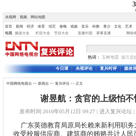
3
央视网
|
视频
|
网站地图
首页
新闻
经济
体育
综艺
春晚
戏曲
音乐
科教
青少
文化
艺术
电视
频道大全
栏目大全
节目大全
直播中国
赛事直播
网络
热词：
玉树地震
波兰总
今日谭
央视评论
复兴时评
媒体
中国网络电视台
>>
新闻台
>>
复兴评论
>> 正文
谢昱航：贪官的上级怕不
发布时间:2010年05月12日 09:27 |
进入复兴论坛
广东英德教育局原局长赖来新利用职务
收受校服供应商、建筑商的贿赂共计人民币66