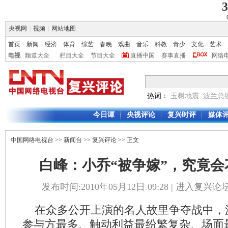
3
央视网
|
视频
|
网站地图
首页
新闻
经济
体育
综艺
春晚
戏曲
音乐
科教
青少
文化
艺术
电视
频道大全
栏目大全
节目大全
直播中国
赛事直播
网络
热词：
玉树地震
波兰总
今日谭
央视评论
复兴时评
媒体
中国网络电视台
>>
新闻台
>>
复兴评论
>> 正文
白峰：小乔“被争嫁”，究竟会
发布时间:2010年05月12日 09:28 |
进入复兴论
在众多公开上演的名人故里争夺战中，
参与方最多、触动利益最纷繁复杂、场面