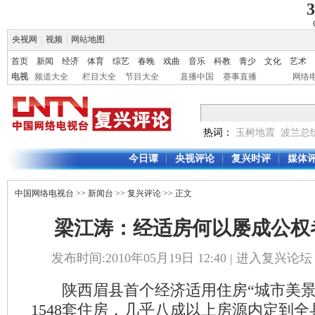
3
央视网
|
视频
|
网站地图
首页
新闻
经济
体育
综艺
春晚
戏曲
音乐
科教
青少
文化
艺术
电视
频道大全
栏目大全
节目大全
直播中国
赛事直播
网络
热词：
玉树地震
波兰总
今日谭
央视评论
复兴时评
媒体
中国网络电视台
>>
新闻台
>>
复兴评论
>> 正文
梁江涛：经适房何以屡成公权
发布时间:2010年05月19日 12:40 |
进入复兴论坛
陕西眉县首个经济适用住房“城市美景”
1548套住房，几乎八成以上房源内定到全县