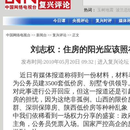
热词：
玉树地震
波兰总
今日谭
央视评论
复兴时评
媒体
中国网络电视台
>>
新闻台
>>
复兴评论
>> 正文
刘志权：住房的阳光应该照
发布时间:2010年05月20日 09:32 |
进入复兴论坛
近日有媒体报道称得到一份材料，材料
为公务员建3500套低价房、别墅专供领
对此事进行公开回应，但这一报道还是引
房的担忧，因为这绝非孤例。山西的限价
群、深圳保障房、陕西低价房等种种乱象
中我们依稀看到一场权力分享的盛宴：政
主角，公务员凭票入场。国家严控高企的