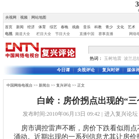
3
央视网
|
视频
|
网站地图
首页
新闻
经济
体育
综艺
春晚
戏曲
音乐
科教
青少
文化
艺术
电视
频道大全
栏目大全
节目大全
直播中国
赛事直播
网络
热词：
玉树地震
波兰总
今日谭
央视评论
复兴时评
媒体
中国网络电视台
>>
新闻台
>>
复兴评论
>> 正文
白岭：房价拐点出现的“三
发布时间:2010年06月13日 09:42 |
进入复兴论坛
房市调控雷声不断，房价下跌看似雨点
涌动。近期出现的一系列信息尤其让房价