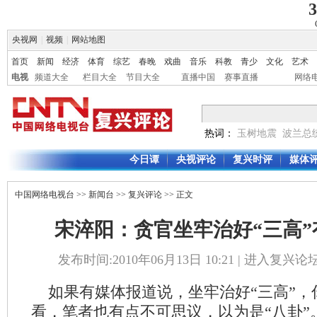
3
央视网
|
视频
|
网站地图
首页
新闻
经济
体育
综艺
春晚
戏曲
音乐
科教
青少
文化
艺术
电视
频道大全
栏目大全
节目大全
直播中国
赛事直播
网络
热词：
玉树地震
波兰总
今日谭
央视评论
复兴时评
媒体
中国网络电视台
>>
新闻台
>>
复兴评论
>> 正文
宋淬阳：贪官坐牢治好“三高”
发布时间:2010年06月13日 10:21 |
进入复兴论
如果有媒体报道说，坐牢治好“三高”，
看，笔者也有点不可思议，以为是“八卦”