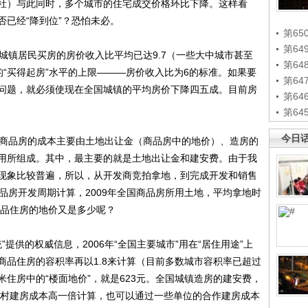
社）与此同时，多个城市的住宅成交价格环比下降。这样看
已经“降到位”？恐怕未必。
第65
第6
镇居民买房的房价收入比平均已达9.7（一些大中城市甚至
第6
认的“买得起房”水平的上限———房价收入比为6的标准。如果要
第6
问题，就必须使现在全国城镇的平均房价下降四五成。目前房
第6
第6
今日
商品房的成本主要由土地出让金（商品房中的地价）、造房的
用所组成。其中，最主要的就是土地出让金和建安费。由于我
现象比较普遍，所以，从开发商竞拍拿地，到完成开发和销售
品房开发周期计算，2009年全国商品房所用土地，平均拿地时
商品住房的地价又是多少呢？
供的权威信息，2006年“全国主要城市”用在“居住用途”上
建商品住房的容积率再以1.8来计算（目前多数城市容积率已超过
米住房中的“楼面地价”，就是623元。全国城镇造房的建安费，
国农村建房成本高一倍计算，也可以通过一些单位的合作建房成本