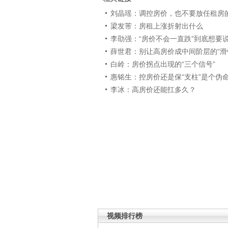
刘晶瑶：调控房价，也不要放任租房
梁发芾：房租上涨折射出什么
李劭强：“房价不会一直跌”到底想要
薛世君：别让高房价成中间阶层的“滑
白岭：房价拐点出现的“三个信号”
惠铭生：控房价还是保“支柱”是个伪
李冰：高房价还能扛多久？
视频排行榜