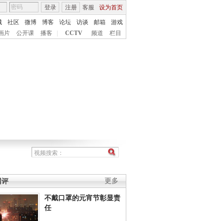
登录
注册
客服
设为首页
城
社区
微博
博客
论坛
访谈
邮箱
游戏
画片
公开课
播客
|
CCTV
频道
栏目
网评
更多
不戴口罩的元宵节彰显责
任