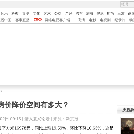
音乐
科教
青少
文化
艺术
公益
产经
汽车
旅游
健康
时尚
三农
商
直播中国
赛事直播
网络电视客户端
|
高清
电影
电视剧
纪录片
动
>
房价降价空间有多大？
央视
日 09:15 |
进入复兴论坛
| 来源：新京报
米16978元，同比上涨19.59%，环比下降10.63%，这是