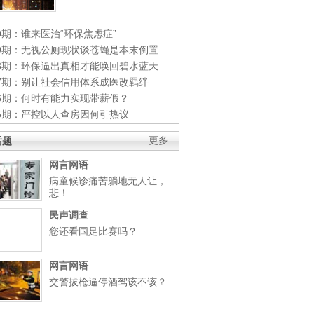
0期：谁来医治“环保焦虑症”
49期：无视公厕现状谈苍蝇是本末倒置
48期：环保逼出真相才能唤回碧水蓝天
47期：别让社会信用体系成医改羁绊
46期：何时有能力实现带薪假？
45期：严控以人查房因何引热议
话题
更多
网言网语
病童候诊痛苦躺地无人让，
悲！
民声调查
您还看国足比赛吗？
网言网语
交警拔枪逼停酒驾该不该？