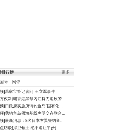
时排行榜
更多
国际
网评
视频]温家宝答记者问·王立军事件
东方夜新闻]香港黑帮内讧持刀追砍警...
视频]日政府实施所谓钓鱼岛“国有化...
视频]我钓鱼岛领海基线声明交存联合...
视频]最新消息：9名日本右翼登钓鱼...
焦点访谈]捍卫领土 绝不退让半步(...