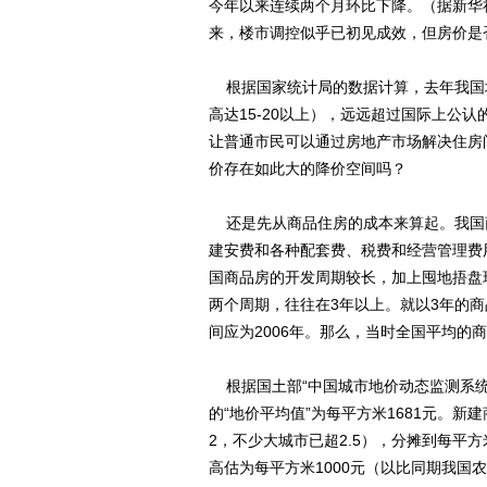
今年以来连续两个月环比下降。（据新华
来，楼市调控似乎已初见成效，但房价是否
根据国家统计局的数据计算，去年我国城
高达15-20以上），远远超过国际上公
让普通市民可以通过房地产市场解决住房
价存在如此大的降价空间吗？
还是先从商品住房的成本来算起。我国
建安费和各种配套费、税费和经营管理费
国商品房的开发周期较长，加上囤地捂盘
两个周期，往往在3年以上。就以3年的商
间应为2006年。那么，当时全国平均的
根据国土部“中国城市地价动态监测系统”提
的“地价平均值”为每平方米1681元。新
2，不少大城市已超2.5），分摊到每平方
高估为每平方米1000元（以比同期我