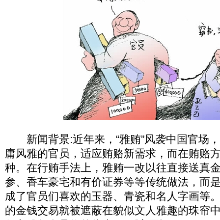
新闻背景:近年来，“雅贿”风袭中国官场
庸风雅的官员，适应贿赂新需求，而在贿赂
种。在行贿手法上，雅贿一改以往直接送真
参、香车豪宅和有价证券等等传统做法，而
成了官员们喜欢的玉器、青瓷和名人字画等
的金钱交易就被遮蔽在貌似文人雅趣的珠帘