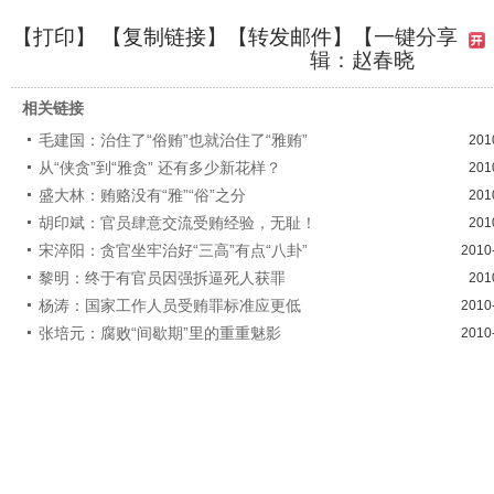
【
打印
】 【
复制链接
】【
转发邮件
】
【一键分享
辑：赵春晓
相关链接
毛建国：治住了“俗贿”也就治住了“雅贿”
201
从“侠贪”到“雅贪” 还有多少新花样？
201
盛大林：贿赂没有“雅”“俗”之分
201
胡印斌：官员肆意交流受贿经验，无耻！
201
宋淬阳：贪官坐牢治好“三高”有点“八卦”
2010
黎明：终于有官员因强拆逼死人获罪
201
杨涛：国家工作人员受贿罪标准应更低
2010
张培元：腐败“间歇期”里的重重魅影
2010