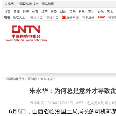
央视网
|
中国网络电视台
|
网站地图
首页
新闻
经济
体育
综艺
春晚
戏曲
音乐
科教
青少
文化
艺术
电视
频道大全
栏目大全
节目大全
直播中国
赛事直播
网络
中国网络电视台
>
新闻台
>
复兴评论
>
朱永华：为何总是意外才导致
发布时间:2010年07月12日 13:57 |
进入复兴论坛
| 
6月5日，山西省临汾国土局局长的司机郭