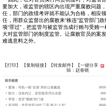
要加大，谁监管的辖区内出现严重腐败问题
任，部门的政绩考评就不能认为合格，相应
任，用群众监督出的腐败来“株连”监管部门
项“罪过”，把监管与被监管当成行贿与受贿
大对监管部门的制度监管。让腐败官员的案
难逃意料之外。
【
打印
】 【
复制链接
】【
转发邮件
】
【一键分享
辑：赵春晓
相关链接
粟海：司机一枪“击落”局长让谁尴尬
2010
陈方：没有内讧，贪官能否浮出水面
201
李琼：贪官“雅贿”的门道
201
宋淬阳：贪官坐牢治好“三高”有点“八卦”
2010