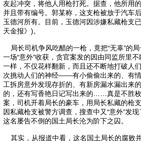
友起冲突，将他人用枪打死。据查，他所用
并且带有编号。郭某称，这支枪被放于汽车
玉德河所有。目前，玉德河因涉嫌私藏枪支已被
天金报》)。
局长司机争风吃醋的一枪，竟把“无辜”的局
一场“意外”收获，贪官案发的因由同监所里
一样，不仅花样翻新，而且还不断地打破人
次挑动人们的神经——有小偷偷出来的、有
工拆房意外发现存折的、有新房漏水漏出来
的，还有写香艳日记写出来的……真是不胜
案，司机开着局长的豪车，用局长私藏的枪
因私藏枪支被警方调查，搜查中又“意外”发现了
这名屡告不倒的国土局长沦为阶下之囚。
其实，从报道中看，这名国土局长的腐败并