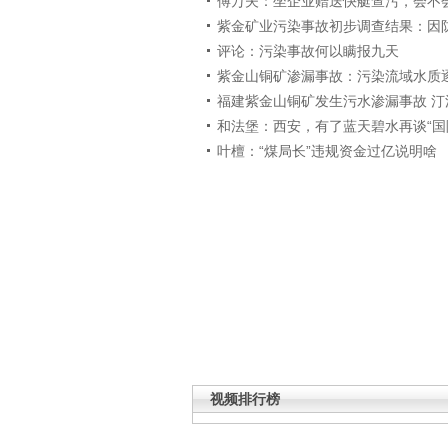
傅万夫：坐企业赠送快艇查污，会不
紫金矿业污染事故初步调查结果：因
评论：污染事故何以瞒报九天
紫金山铜矿渗漏事故：污染流域水质
福建紫金山铜矿发生污水渗漏事故 汀
和法堡：西安，有了蓝天碧水再谈“国
叶檀：“煤局长”违规资金过亿说明啥
视频排行榜