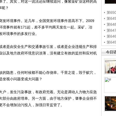
单了。其实，对这一说法还应继续追问，像紫金矿业这样的高
事呢？
第65
第6
环境事件。近几年，全国突发环境事件居高不下。2009
第6
环境事件就有171起，差不多平均两天发生一起。采矿、冶
第6
发环境事件的多发行业。
第6
第6
者是由安全生产和交通事故引发，或者是企业违规生产和排
今日
业以及地方政府环境意识淡薄，没有建立有效的监控和应对机
的隐患，任何时候都不能心存侥幸。千里之堤，毁于蚁穴，
是坐视小问题变成大问题？
户，发生污染事故，有政府兜着。无论是调动人力物力应急
大部分由政府埋单。另一方面，由于地方保护，肇事企业得不
更不会增加治污投入，加强日常监管了。