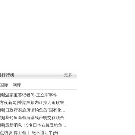
时排行榜
更多
国际
网评
视频]温家宝答记者问·王立军事件
东方夜新闻]香港黑帮内讧持刀追砍警...
视频]日政府实施所谓钓鱼岛“国有化...
视频]我钓鱼岛领海基线声明交存联合...
视频]最新消息：9名日本右翼登钓鱼...
焦点访谈]捍卫领土 绝不退让半步(...