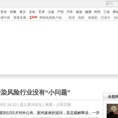
音乐
科教
青少
文化
艺术
公益
产经
汽车
旅游
健康
时尚
三农
商
直播中国
赛事直播
网络电视客户端
|
高清
电影
电视剧
纪录片
动
染风险行业没有“小问题”
央视
日 14:10 |
进入复兴论坛
| 来源：人民日报
到12日才对外公布。面对媒体的追问，其总裁解释说，一开