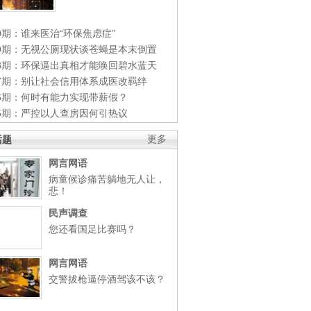
0期：谁来医治“环保焦虑症”
49期：无视公厕现状谈苍蝇是本末倒置
48期：环保逼出真相才能唤回碧水蓝天
47期：别让社会信用体系成医改羁绊
46期：何时有能力实现带薪假？
45期：严控以人查房因何引热议
话题
更多
网言网语
病童候诊痛苦躺地无人让，
悲！
民声调查
您还看国足比赛吗？
网言网语
交警拔枪逼停酒驾该不该？