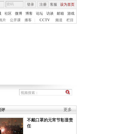
登录
注册
客服
设为首页
城
社区
微博
博客
论坛
访谈
邮箱
游戏
画片
公开课
播客
|
CCTV
频道
栏目
网评
更多
不戴口罩的元宵节彰显责
任