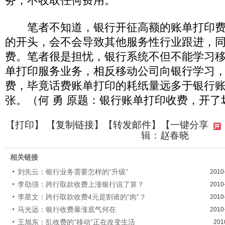
务，不收取任何费用。
笔者不知道，银行开征高额的账单打印费
的开头，会不会导致其他服务性行业跟进，
费。笔者很是担忧，银行系统不但不能学习
单打印服务业务，相反移动公司向银行学习
费，毕竟话费账单打印的耗纸量远多于银行
张。（何 勇 原题：银行账单打印收费，开了
【
打印
】 【
复制链接
】【
转发邮件
】
【一键分享
辑：赵春晓
相关链接
刘先云：银行业务需要怎样的“升级”
2010
李劭强：跨行取款收费上涨银行说了算？
2010
李星文：跨行取款收费4元是割谁的“肉”？
2010
马光远：银行收费暴涨底气何在
2010
王旭东：乱收费的“移动”正在改变生活
201