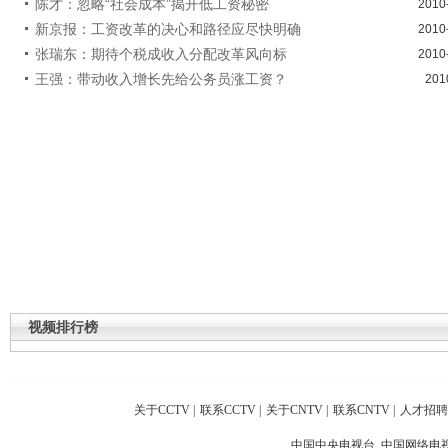
陈才：忽略“社会成本”揭开低工资秘密
2010
新京报：工资改革的决心和路径应尽快明确
2010
张瑞东：期待个税成收入分配改革风向标
2010
王强：带动收入增长先给公务员涨工资？
201
视频排行榜
关于CCTV
|
联系CCTV
|
关于CNTV
|
联系CNTV
|
人才招聘
中国中央电视台 中国网络电