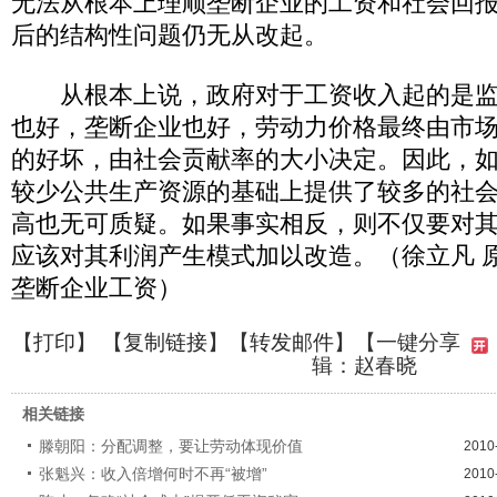
无法从根本上理顺垄断企业的工资和社会回
后的结构性问题仍无从改起。
从根本上说，政府对于工资收入起的是监
也好，垄断企业也好，劳动力价格最终由市
的好坏，由社会贡献率的大小决定。因此，
较少公共生产资源的基础上提供了较多的社
高也无可质疑。如果事实相反，则不仅要对
应该对其利润产生模式加以改造。（徐立凡 
垄断企业工资）
【
打印
】 【
复制链接
】【
转发邮件
】
【一键分享
辑：赵春晓
相关链接
滕朝阳：分配调整，要让劳动体现价值
2010
张魁兴：收入倍增何时不再“被增”
2010