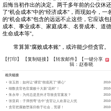
后悔当初作出的决定。两千多年前的公仪休
了“机会成本”中的“经济成本”，而现如今，
的“机会成本”包含的远远不止这些，它应该包
成本、事业成本、家庭成本、名誉成本、道
生命成本等”。
常算算“腐败成本账”，或许能少些贪官。
【
打印
】 【
复制链接
】【
转发邮件
】
【一键分享
辑：赵春晓
相关链接
张玉胜：如何让“裸官”彻底死了“裸心”
2010
细数贪官色官腐败十大新“花样”！
2010
朱永华：为何总是意外才导致贪官案发？
2010
张亚莉：子弹拐弯“击中”贪官让人欢喜让人忧
2010
贪官把腐败堕落归咎于社会，荒谬！
2010