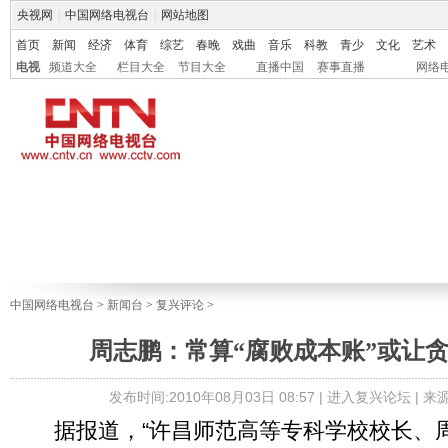
央视网
|
中国网络电视台
|
网站地图
首页
新闻
经济
体育
综艺
春晚
戏曲
音乐
科教
青少
文化
艺术
电视
频道大全
栏目大全
节目大全
直播中国
赛事直播
网络
中国网络电视台
>
新闻台
>
复兴评论
>
周志鹏：常算“腐败成本账”或让贪
发布时间:2010年08月03日 08:57 |
进入复兴论坛
| 
据报道，“许昌师范高等专科学校校长、