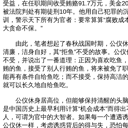
受益，在任职期间收受贿赂91.7万元，美金200
被法院判处有期徒刑10年。他用自己犯罪的
训，警示天下所有为官者：要常算算“腐败成
大贪命不保。”
由此，笔者想起了春秋战国时期，公仪休
清廉，洁身自好，其“拒鱼”不受的故事。公
不受，并说出了一番道理：正因为喜欢吃鱼
贿的鱼，接受了别人行贿的鱼，将来被免了
能再有条件自给鱼吃；而不接受，保持高洁
就可以长久地自给鱼吃。
公仪休身居高位，但能够保持清醒的头脑
是中国历史上最早利用计算“机会成本”而得
人，可谓为官中的大智者。如果每一个遭遇
公仪休一样，考虑诱惑背后的得与失，恐怕