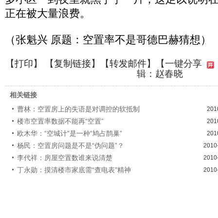
正在被大量浪费。
（张魁兴 原题：空置率不是哥德巴赫猜想）
【
打印
】 【
复制链接
】【
转发邮件
】
【一键分享
辑：赵春晓
相关链接
曹林：空置房上的失语是对调控的软抵制
201
楼市空置率数据不能再“空置”
201
欧木华：“空城计”是一种“鸠占鹊巢”
201
杨民：空置房问题是不是“伪问题”？
2010
李代祥：房屋空置数谁来说清楚
2010
丁永勋：摸清楼市家底需“查电表”精神
2010