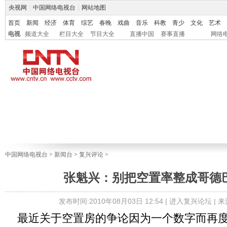
央视网
|
中国网络电视台
|
网站地图
首页
新闻
经济
体育
综艺
春晚
戏曲
音乐
科教
青少
文化
艺术
电视
频道大全
栏目大全
节目大全
直播中国
赛事直播
网络
中国网络电视台
>
新闻台
>
复兴评论
>
张魁兴：别把空置率整成哥德
发布时间:2010年08月03日 12:54 |
进入复兴论坛
| 
最近关于空置房的争论因为一个数字而再度