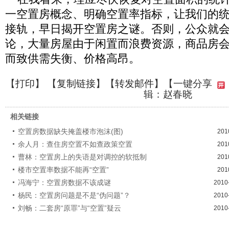
一空置房概念、明确空置率指标，让我们的
接轨，早日揭开空置房之谜。否则，公众就
论，大量房屋由于闲置而浪费资源，商品房
而致供需失衡、价格高昂。
【
打印
】 【
复制链接
】【
转发邮件
】
【一键分享
辑：赵春晓
相关链接
空置房数据缺失掩盖楼市泡沫(图)
201
余人月：查住房空置不如查政策空置
201
曹林：空置房上的失语是对调控的软抵制
201
楼市空置率数据不能再“空置”
201
冯海宁：空置房数据不该成谜
2010
杨民：空置房问题是不是“伪问题”？
2010
刘畅：二套房“原罪”与“空置”疑云
2010