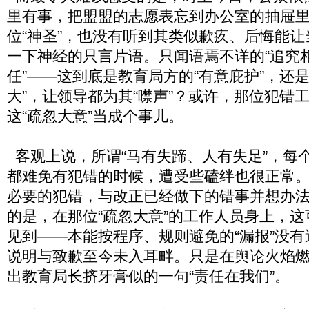
里有事，把盟盟的志愿表忘到办公室的抽屉里
位“神圣”，也没有听到其类似歉疚、后悔能
一下神经的只言片语。只闻语焉不详的“追究
任”——这到底是教育局方的“有意庇护”，还
大”，让领导都为其“噤声”？或许，那位犯错
这“疏忽大意”当成个事儿。
客观上说，所谓“马有失蹄、人有失足”，每
都难免有犯错的时候，遭受些磕绊也很正常
必要的犯错，与改正已经做下的错事并想办
的是，在那位“疏忽大意”的工作人员身上，
见到——本能按程序、规则避免的“漏报”没
说明与致歉至今未入耳畔。只是在舆论火焰
出教育局长挤牙膏似的一句“责任在我们”。