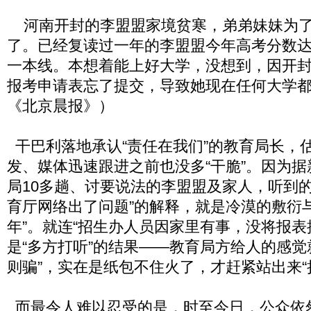
河南开封的李盟盟家境贫寒，弟弟妹妹为了
了。已经复读过一年的李盟盟今年高考分数达
一本线。本想着能上好大学，没想到，因开
报考申请表忘了提交，导致她现在任何大学都
《北京晨报》）
干巴利落地承认“责任在我们”的教育局长，
发、媒体迅速跟进之前也没多“干脆”。因为
局10多趟、讨要说法的李盟盟及家人，听到的
育厅网络出了问题”的解释，就是冷漠的敷衍
年”。就连“招生办人员因家里有事，没将报表
是“多方打听”的结果——教育局方给人的感觉
则骗”，实在是纸包不住火了，才赶紧站出来“
而最令人难以忍受的是，时至今日，公众依然