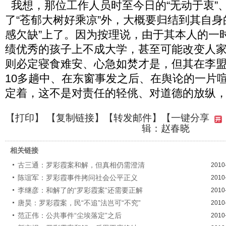
我想，那位工作人员时至今日的“无动于衷”、
了“苍郁大树好乘凉”外，大概要归结到其自身
感欠缺”上了。因为按理说，由于其本人的一
绩优秀的孩子上不成大学，甚至可能改变人
则必定寝食难安、心急如焚才是，但其在李
10多趟中、在东窗事发之后、在舆论的一片
定着，这不是对责任的轻佻、对道德的放纵
【
打印
】 【
复制链接
】【
转发邮件
】
【一键分享
辑：赵春晓
相关链接
古三通：罗彩霞案和解，但真相仍需澄清
2010
陈谊军：罗彩霞事件拷问社会公平正义
2010
李继彦：和解了的“罗彩霞案”还需要正解
2010
唐昊：罗彩霞案，民“不追”法岂可“不究”
2010
范正伟：公共事件“尘埃落定”之后
2010