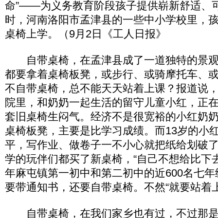
命”——为义务教育阶段孩子提供崭新舒适、
时，河南洛阳市孟津县的一些中小学校里，
桌椅上学。（9月2日《工人日报》
自带桌椅，在孟津县成了一道独特的景观
都要拿着桌椅板凳，或步行、或骑摩托车、
不自带桌椅，总不能天天站着上课？报道说
院里，和奶奶一起生活的留守儿童小红，正
套旧桌椅生闷气。经济不是很宽裕的小红奶
桌椅板凳，主要是比学习成绩。而13岁的小
平，写作业、做卷子一不小心就把纸给划破
学的玩伴们都买了新桌椅，“自己不想给比下
年麻屯镇第一初中和第二初中的近600名七
要带通知书，还要自带桌椅。不然“就要站着上
自带桌椅，在我们家乡也有过，不过那是