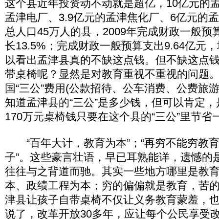
这个县近年投资动不动就是超亿，10亿元的孟
孟津电厂、3.9亿元的孟津焦化厂、6亿元的
总人口45万人的县，2009年完成财政一般预算
长13.5%；完成财政一般预算支出9.64亿元，
以看出孟津县真的不缺这点钱。但不缺这点
带桌椅呢？显然是对教育重视不重视的问题
国“三公”费用(公款招待、公车消费、公费旅游)
知道孟津县的“三公”是多少钱，但可以肯定
170万元桌椅钱只要在这个县的“三公”里节
“百年大计，教育为本”；“再穷不能穷教
子”。这些豪言壮语，早已耳熟能详，遗憾的
往往与之背道而驰。其实一些地方哪里是教育
本、政绩工程为本；穷的偏偏就是教育，苦
津县让孩子自带桌椅不仅让义务教育蒙羞，
说了，改革开放30多年，应让每个公民享受