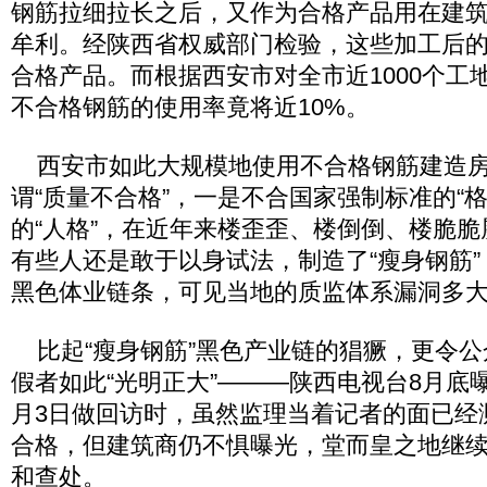
钢筋拉细拉长之后，又作为合格产品用在建
牟利。经陕西省权威部门检验，这些加工后的
合格产品。而根据西安市对全市近1000个工
不合格钢筋的使用率竟将近10%。
西安市如此大规模地使用不合格钢筋建造房
谓“质量不合格”，一是不合国家强制标准的“
的“人格”，在近年来楼歪歪、楼倒倒、楼脆
有些人还是敢于以身试法，制造了“瘦身钢筋
黑色体业链条，可见当地的质监体系漏洞多
比起“瘦身钢筋”黑色产业链的猖獗，更令公
假者如此“光明正大”———陕西电视台8月底曝
月3日做回访时，虽然监理当着记者的面已经
合格，但建筑商仍不惧曝光，堂而皇之地继
和查处。