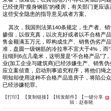
已经使用“瘦身钢筋”的楼房，有关部门更应
这些安全隐患的指导意见或者方案。
其次，我国刑法第140条规定，生产者、销
掺假，以假充真，以次充好或者以不合格产
售金额满五万元，即构成生产、销售伪劣产
准，盘圆一级钢筋的冷拉率不宜大于4%，而“
拉细到6点几毫米，这明显是“不合格产品”了
业(加工企业与建筑商)已经涉嫌生产、销售
应立案侦查，启动刑事追究程序，将他们绳
明知却使用这种不合格产品造房子，将陷公
已经涉嫌犯罪。
【
打印
】 【
复制链接
】【
转发邮件
】
【一键分享
辑：赵春晓