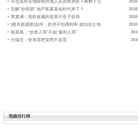
河北燕郊等地限制外地人买房致房价下降数千元
2010
瓦解“炒房团” 地产私募基金时代来了？
2010
李冀洲：投机收藏的危害不亚于炒房
2010
[楼市新观察]温州：炒房不怕调利率 就怕动土地
2010
陈英凤：“炒房入罪”不如“暴利入罪”
201
付瑞生：炒房笑吧笑吧不是罪
201
视频排行榜