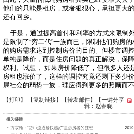
他们的只能是租房，或者狠狠心，承担更大
还有回乡。
于是，通过提高首付和利率的方式来限制外
是限制了“穷二代”一族而已，限制他们购房
的购房需求达到控制房价的目的。但楼市调
单纯是降价，而是住房问题的真正解决，保
权利。试想， 如果房价降低了，但很多人还
房租也涨价了，这样的调控究竟还剩下多少
属社会的弱势一族，理应得到更多的照顾而
【
打印
】 【
复制链接
】【
转发邮件
】
【一键分享
辑：赵春晓
相关链接
方宗翰：“货币流通越快越好”是炒房者的狂想
2010