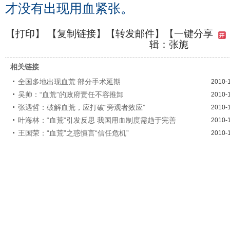
才没有出现用血紧张。
【
打印
】 【
复制链接
】【
转发邮件
】
【一键分享
辑：张旎
相关链接
全国多地出现血荒 部分手术延期
2010-
吴帅：“血荒”的政府责任不容推卸
2010-
张遇哲：破解血荒，应打破“旁观者效应”
2010-
叶海林：“血荒”引发反思 我国用血制度需趋于完善
2010-
王国荣：“血荒”之惑慎言“信任危机”
2010-